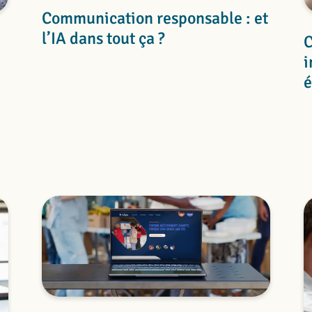
Communication responsable : et
l’IA dans tout ça ?
C
i
é